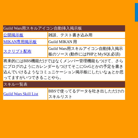
Guild Wars用スキルアイコン自動挿入掲示板
公開掲示板
雑談、テスト書き込み用
MIKAN専用掲示板
Guild MIKAN 用
Guild Wars用スキルアイコン自動挿入掲示
スクリプト配布
板のソース (動作にはPHPとMySQL必須)
将来的にはBBS機能だけではなくメンバー管理機能もつけて、さら
にブログのようにカレンダーもつけてそこにGvGとかの予定を書き
込んでいけるようなコミュニケーション掲示板にしたいなぁとか思
ってますがいつできることやら。
スキル一覧表
BBSで使ってるデータを吐き出しただけの
Guild Wars Skill List
スキルリスト